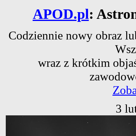
APOD.pl
: Astro
Codziennie nowy obraz lub
Wsz
wraz z krótkim obja
zawodowe
Zoba
3 lu