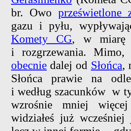
br. Owo
prześwietlone z
gazu i pyłu, wypływaj
Komety CG
, w miarę 
i rozgrzewania. Mimo
obecnie
dalej od
Słońca
,
Słońca prawie na odle
i według szacunków w t
wzrośnie mniej więce
widziałeś już wcześniej 
lecz w innej formie -- g