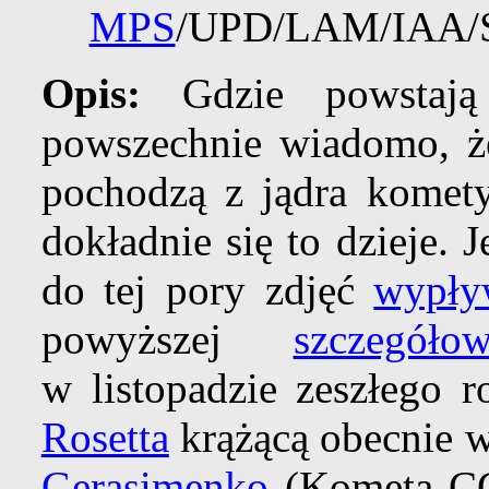
MPS
/UPD/LAM/IAA/
Opis:
Gdzie powstają
powszechnie wiadomo, 
pochodzą z jądra komet
dokładnie się to dzieje.
do tej pory zdjęć
wypły
powyższej
szczegóło
w listopadzie zeszłego 
Rosetta
krążącą obecnie 
Gerasimenko
(Kometa CG)