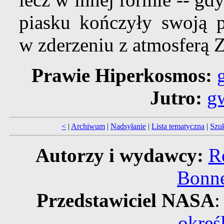
piasku kończyły swoją 
w zderzeniu z atmosferą 
Prawie Hiperkosmos:
Jutro:
gw
<
|
Archiwum
|
Nadsyłanie
|
Lista tematyczna
|
Szu
Autorzy i wydawcy:
R
Bonne
Przedstawiciel NASA
:
okreś