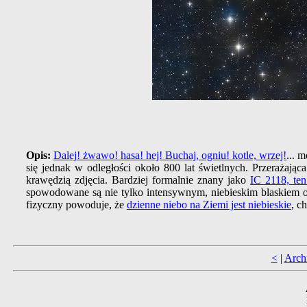
Opis:
Dalej! żwawo! hasa! hej! Buchaj, ogniu! kotle, wrzej!
... 
się jednak w odległości około 800 lat świetlnych. Przerażając
krawędzią zdjęcia. Bardziej formalnie znany jako
IC 2118, te
spowodowane są nie tylko intensywnym, niebieskim blaskiem ośw
fizyczny powoduje, że
dzienne niebo na Ziemi jest niebieskie
, c
<
|
Arc