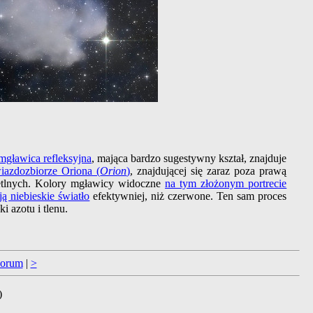
mgławica refleksyjna
, mająca bardzo sugestywny kształ, znajduje
iazdozbiorze Oriona (
Orion
)
, znajdującej się zaraz poza prawą
ietlnych. Kolory mgławicy widoczne
na tym złożonym portrecie
ją niebieskie światło
efektywniej, niż czerwone. Ten sam proces
i azotu i tlenu.
orum
|
>
)
.