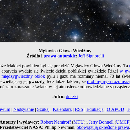
Mgławica Głowa Wiedźmy
Źródło i
prawa autorskie
:
Jeff Signorelli
może Makbet powinien był się poradzić Mgławicy Głowa Wiedźmy. Ta
a aparycja wydaje się świecić dzięki pobliskiej gwieździe Rigel
w gw
n międzygwiezdny obłok
pyłu i gazu ma rozmiary niemal 70 lat św
ietlającej jej gwiazdy, lecz także faktem, że
drobiny pyłu rozprasza
hoć za rozpraszanie światła w jej atmosferze odpowiedzialne są cząsteczk
Jutro:
duszki
hiwum
|
Nadsyłanie
|
Szukaj
|
Kalendarz
|
RSS
|
Edukacja
|
O APOD
|
F
Autorzy i wydawcy:
Robert Nemiroff
(
MTU
) i
Jerry Bonnell
(
UMCP
Przedstawiciel NASA
: Phillip Newman,
obowiązują określone prawa