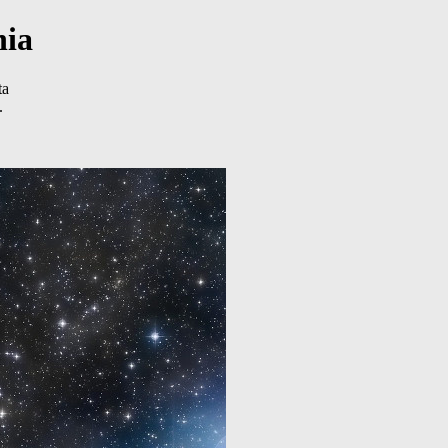
nia
ta
.