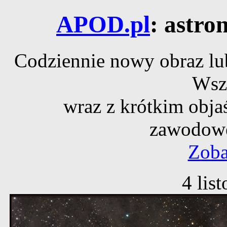
APOD.pl
: astro
Codziennie nowy obraz lub
Wsz
wraz z krótkim obja
zawodowe
Zoba
4 lis