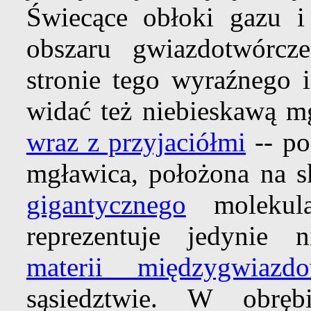
Świecące obłoki gazu i
obszaru gwiazdotwórc
stronie tego wyraźnego
widać też niebieskawą m
wraz z przyjaciółmi
-- po
mgławica, położona na s
gigantycznego
molekul
reprezentuje jedynie 
materii międzygwiazdo
sąsiedztwie. W obr