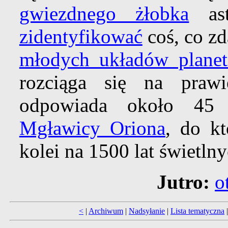
gwiezdnego żłobka
ast
zidentyfikować
coś, co zd
młodych układów planet
rozciąga się na praw
odpowiada około 4
Mgławicy Oriona
, do kt
kolei na 1500 lat świetlny
Jutro:
o
<
|
Archiwum
|
Nadsyłanie
|
Lista tematyczna