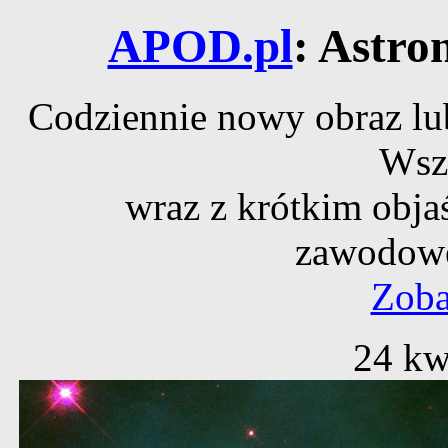
APOD.pl
: Astro
Codziennie nowy obraz lub
Wsz
wraz z krótkim obja
zawodowe
Zoba
24 kw