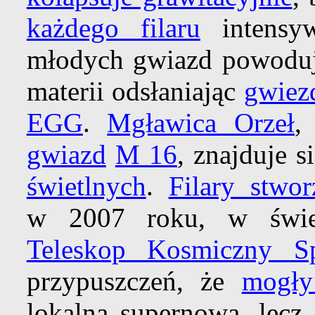
każdego filaru
intensyw
młodych gwiazd powoduj
materii odsłaniając
gwiez
EGG
.
Mgławica Orzeł
,
gwiazd
M 16
, znajduje 
świetlnych
.
Filary stwor
w 2007 roku, w świet
Teleskop Kosmiczny Sp
przypuszczeń, że
mogły
lokalną supernową, lecz 