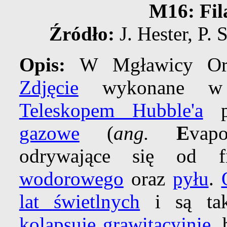
M16: Fil
Źródło:
J. Hester, P.
Opis:
W Mgławicy Orz
Zdjęcie
wykonane w
Teleskopem Hubble'a
pr
gazowe
(
ang.
E
vap
odrywające się od f
wodorowego
oraz
pyłu
.
lat świetlnych
i są tak
kolapsuje grawitacyjnie
,