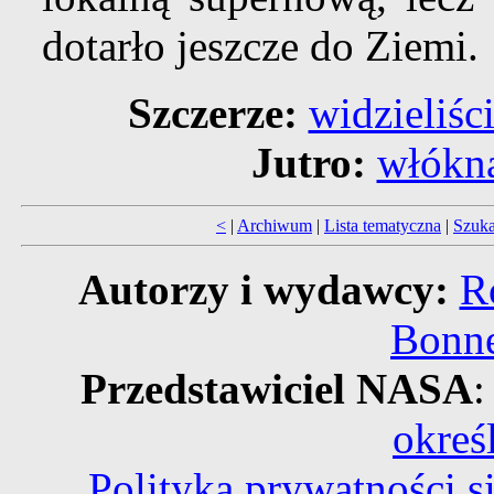
dotarło jeszcze do Ziemi.
Szczerze:
widzieliśc
Jutro:
włókna
<
|
Archiwum
|
Lista tematyczna
|
Szuka
Autorzy i wydawcy:
R
Bonne
Przedstawiciel NASA
:
okreś
Polityka prywatności 