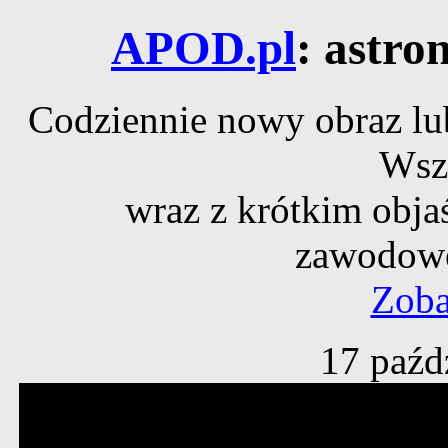
APOD.pl
: astro
Codziennie nowy obraz lub
Wsz
wraz z krótkim obja
zawodowe
Zoba
17 paźd