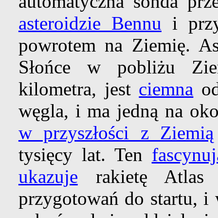
automatyczna sonda prz
asteroidzie Bennu
i przy
powrotem na Ziemię. As
Słońce w pobliżu Zi
kilometra, jest
ciemna
od
węgla, i ma jedną na ok
w przyszłości z Ziemią
tysięcy lat. Ten
fascynuj
ukazuje
rakietę Atlas
przygotowań do startu, i 