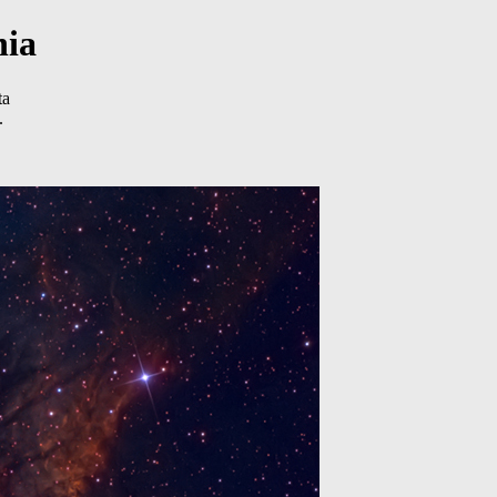
nia
ta
.