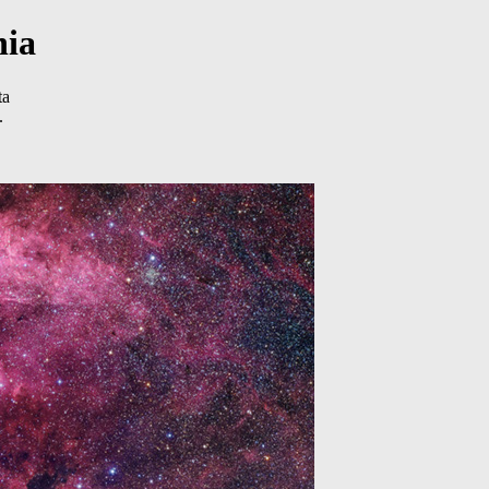
nia
ta
.