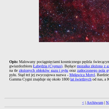
Opis:
Malowany pociągnięciami kosmicznego pędzla świecąc
gwiazdozbioru
Łabędzia (
Cygnus
)
. Będące
mozaiką złożoną z a
na tle
złożonych obłoków gazu i pyłu
oraz
zatłoczonego pola 
pyłu. Stąd też jej zwyczajowa nazwa -
Mgławica Motyl
. Bardzi
Gamma Cygni znajduje się około 1800
lat świetlnych
od nas, a I
<
|
Archiwum
|
N