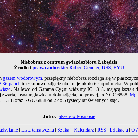
Niebobraz z centrum gwiazdozbioru Łabędzia
Źródło i
prawa autorskie
:
Robert Gendler
,
DSS
,
BYU
ym
gazem wodorowym
, przepiękny niebobraz rozciąga się w płaszczyź
ż 36 paneli
teleskopowe zdjęcie obejmuje około 6 stopni nieba. W pob
gwiazd
. Na lewo od Gamma Cygni widzimy IC 1318, mającą kształt d
ej zwarta, jasna mgławica u dołu zdjęcia, po prawej, to NGC 6888,
Mgł
C 1318 oraz NGC 6888 od 2 do 5 tysięcy lat świetlnych stąd.
Jutro:
piksele w kosmosie
adsyłanie
|
Lista tematyczna
|
Szukaj
|
Kalendarz
|
RSS
|
Edukacja
|
O 