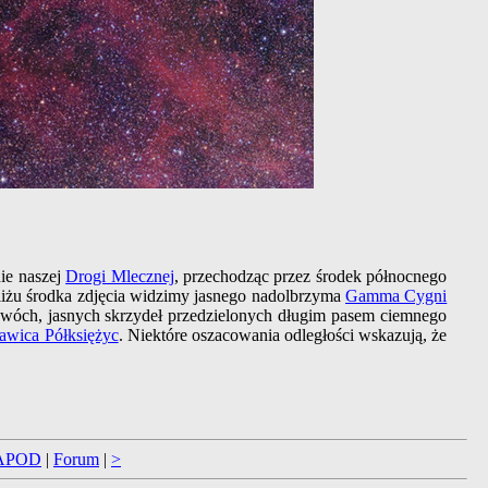
nie naszej
Drogi Mlecznej
, przechodząc przez środek północnego
liżu środka zdjęcia widzimy jasnego nadolbrzyma
Gamma Cygni
wóch, jasnych skrzydeł przedzielonych długim pasem ciemnego
awica Półksiężyc
. Niektóre oszacowania odległości wskazują, że
APOD
|
Forum
|
>