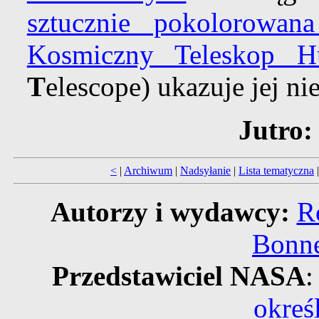
sztucznie pokolorowana
Kosmiczny Teleskop Hu
T
elescope) ukazuje jej ni
Jutro:
<
|
Archiwum
|
Nadsyłanie
|
Lista tematyczna
Autorzy i wydawcy:
R
Bonne
Przedstawiciel NASA
:
okreś