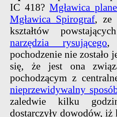
IC 418?
Mgławica plane
Mgławica Spirograf
, ze
kształtów powstając
narzędzia rysującego
,
pochodzenie nie zostało 
się, że jest ona zwi
pochodzącym z centraln
nieprzewidywalny sposób
zaledwie kilku godzi
dostarczyły dowodów, iż 