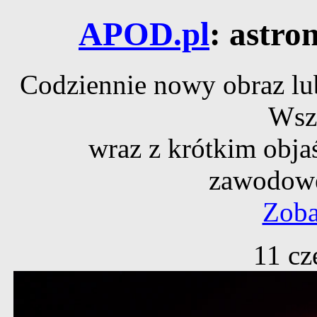
APOD.pl
: astro
Codziennie nowy obraz lub
Wsz
wraz z krótkim obja
zawodowe
Zoba
11 cz