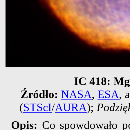
IC 418: Mg
Źródło:
NASA
,
ESA
, 
(
STScI
/
AURA
);
Podzię
Opis:
Co spowdowało pow