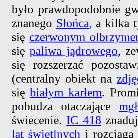
było prawdopodobnie gw
znanego
Słońca
, a kilka 
się
czerwonym olbrzym
się
paliwa jądrowego
, ze
się rozszerzać pozost
(centralny obiekt na
zdję
się
białym karłem
. Prom
pobudza otaczające
mgł
świecenie.
IC 418
znaduj
lat świetlnych
i rozciąga 