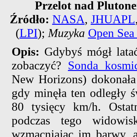
Przelot nad Pluto
Źródło:
NASA
,
JHUAPL
(
LPI
);
Muzyka
Open Sea 
Opis:
Gdybyś mógł latać
zobaczyć?
Sonda kosmi
New Horizons) dokonała
gdy minęła ten odległy ś
80 tysięcy km/h. Ostat
podczas tego widowisk
wzmacniając im barwy, a