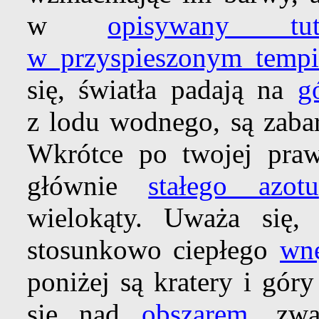
w
opisywany tu
w przyspieszonym tempi
się, światła padają na
g
z lodu wodnego, są zabar
Wkrótce po twojej pra
głównie
stałego azotu
wielokąty. Uważa się
stosunkowo ciepłego
wnę
poniżej są kratery i gór
się nad
obszarem
, z