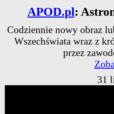
APOD.pl
: Astro
Codziennie nowy obraz lub
Wszechświata wraz z kr
przez zawod
Zoba
31 