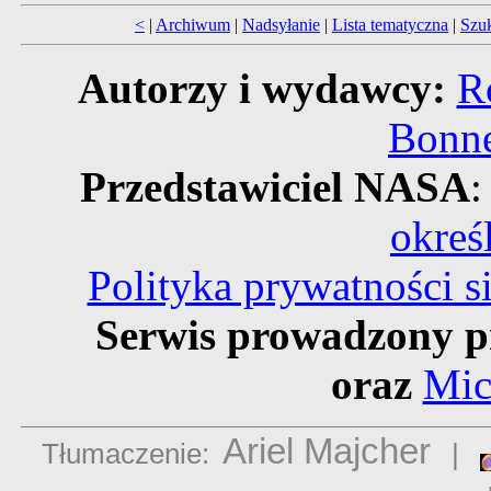
<
|
Archiwum
|
Nadsyłanie
|
Lista tematyczna
|
Szu
Autorzy i wydawcy:
R
Bonne
Przedstawiciel NASA
:
okreś
Polityka prywatności 
Serwis prowadzony p
oraz
Mic
Ariel Majcher
Tłumaczenie:
|