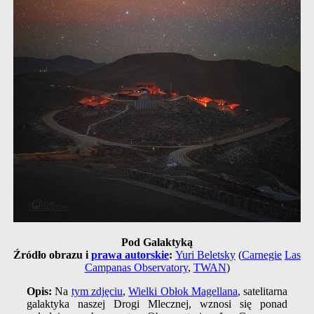
Pod Galaktyką
Źródło obrazu i
prawa autorskie
:
Yuri Beletsky
(
Carnegie
Las
Campanas Observatory
,
TWAN
)
Opis:
Na
tym zdjęciu
,
Wielki Obłok Magellana
, satelitarna
galaktyka naszej Drogi Mlecznej, wznosi się ponad