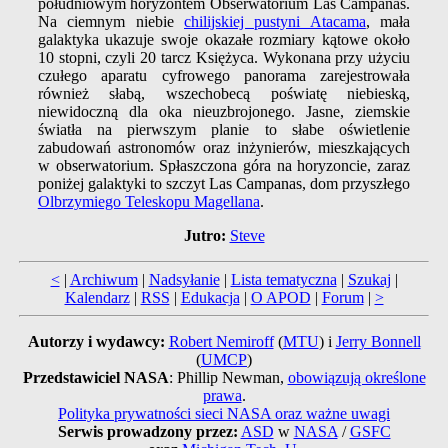
południowym horyzontem Obserwatorium Las Campanas.
Na ciemnym niebie
chilijskiej pustyni Atacama
, mała
galaktyka ukazuje swoje okazałe rozmiary kątowe około
10 stopni, czyli 20 tarcz Księżyca. Wykonana przy użyciu
czułego aparatu cyfrowego panorama zarejestrowała
również słabą, wszechobecą poświatę niebieską,
niewidoczną dla oka nieuzbrojonego. Jasne, ziemskie
światła na pierwszym planie to słabe oświetlenie
zabudowań astronomów oraz inżynierów, mieszkających
w obserwatorium. Spłaszczona góra na horyzoncie, zaraz
poniżej galaktyki to szczyt Las Campanas, dom przyszłego
Olbrzymiego Teleskopu Magellana
.
Jutro:
Steve
<
|
Archiwum
|
Nadsyłanie
|
Lista tematyczna
|
Szukaj
|
Kalendarz
|
RSS
|
Edukacja
|
O APOD
|
Forum
|
>
Autorzy i wydawcy:
Robert Nemiroff
(
MTU
) i
Jerry Bonnell
(
UMCP
)
Przedstawiciel NASA
: Phillip Newman,
obowiązują określone
prawa
.
Polityka prywatności sieci NASA oraz ważne uwagi
Serwis prowadzony przez:
ASD
w
NASA
/
GSFC