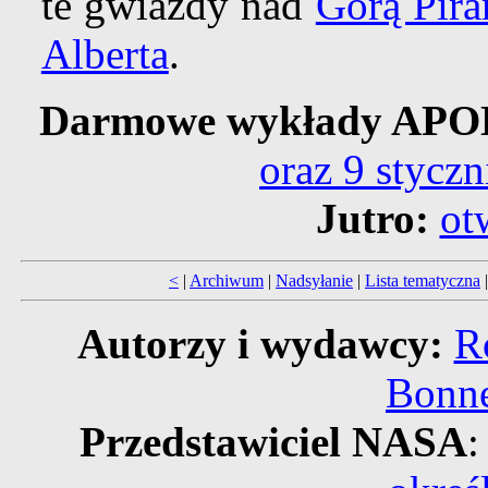
te gwiazdy nad
Górą Pir
Alberta
.
Darmowe wykłady AP
oraz 9 stycz
Jutro:
ot
<
|
Archiwum
|
Nadsyłanie
|
Lista tematyczna
Autorzy i wydawcy:
R
Bonne
Przedstawiciel NASA
: