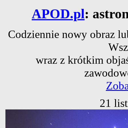
APOD.pl
: astro
Codziennie nowy obraz lub
Wsz
wraz z krótkim obja
zawodowe
Zoba
21 li