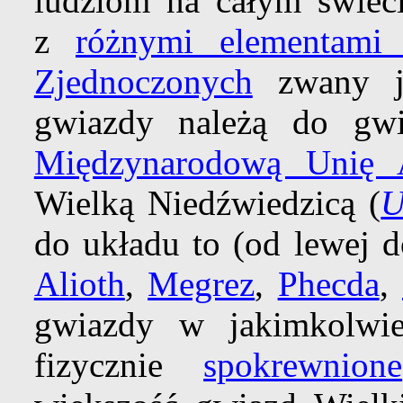
ludziom na całym świeci
z
różnymi elementami 
Zjednoczonych
zwany 
gwiazdy należą do gwi
Międzynarodową Unię A
Wielką Niedźwiedzicą (
U
do układu to (od lewej 
Alioth
,
Megrez
,
Phecda
,
gwiazdy w jakimkolw
fizycznie
spokrewnione