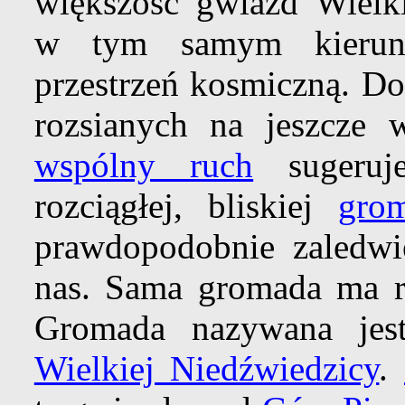
większość gwiazd Wielk
w tym samym kieru
przestrzeń kosmiczną. Do
rozsianych na jeszcze 
wspólny ruch
sugeruje
rozciągłej, bliskiej
gro
prawdopodobnie zaledw
nas. Sama gromada ma ro
Gromada nazywana jes
Wielkiej Niedźwiedzicy
.