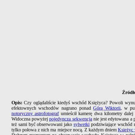
Źródło
Opis:
Czy oglądaliście kiedyś wschód Księżyca? Powoli wynur
efektownych wschodów nagrano ponad
Górą Wiktorii
, w pu
notoryczny astrofotograf
umieścił kamerę dwa kilometry dale
Widoczna powyżej
pojedyncza sekwencja
nie jest edytowana a
też sami być obserwowani jako
sylwetki
podziwiające wschód n
tylko połowa z nich ma miejsce nocą. Z każdym dniem
Księżyc