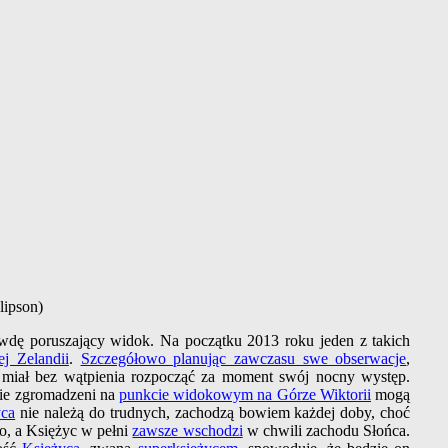
lipson)
awdę poruszający widok. Na początku 2013 roku jeden z takich
j Zelandii
.
Szczegółowo planując zawczasu swe obserwacje
,
miał bez wątpienia rozpocząć za moment swój nocny występ.
zie zgromadzeni na
punkcie widokowym na Górze Wiktorii
mogą
yca
nie należą do trudnych, zachodzą bowiem każdej doby, choć
o, a Księżyc w pełni
zawsze wschodzi
w chwili zachodu Słońca.