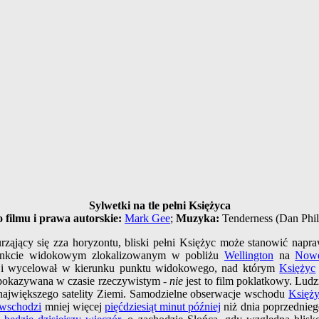
Sylwetki na tle pełni Księżyca
 filmu i prawa autorskie:
Mark Gee
;
Muzyka:
Tenderness (Dan Phil
ząjący się zza horyzontu, bliski pełni Księżyc może stanowić napr
nkcie widokowym zlokalizowanym w pobliżu
Wellington
na
Nowe
j i wycelował w kierunku punktu widokowego, nad którym
Księżyc
 pokazywana w czasie rzeczywistym -
nie
jest to film poklatkowy. Lud
ajwiększego satelity Ziemi. Samodzielne obserwacje wschodu
Księż
 wschodzi
mniej więcej
pięćdziesiąt minut później
niż dnia poprzednieg