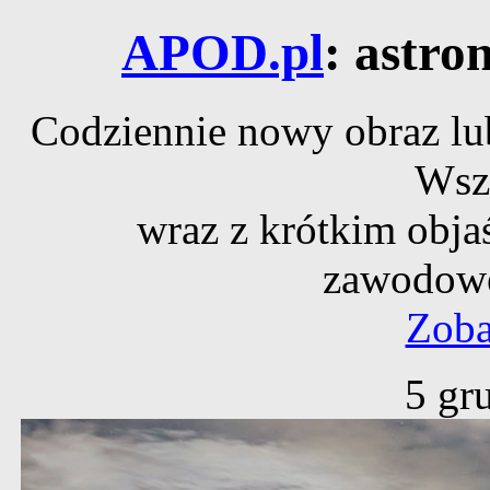
APOD.pl
: astro
Codziennie nowy obraz lub
Wsz
wraz z krótkim obja
zawodowe
Zoba
5 gr