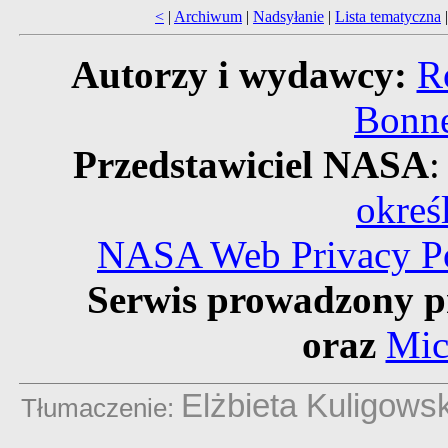
<
|
Archiwum
|
Nadsyłanie
|
Lista tematyczna
Autorzy i wydawcy:
R
Bonne
Przedstawiciel NASA
:
okreś
NASA Web Privacy Pol
Serwis prowadzony p
oraz
Mic
Elżbieta Kuligows
Tłumaczenie: