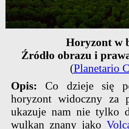
Horyzont w bł
Źródło obrazu i praw
(
Planetario 
Opis:
Co dzieje się 
horyzont widoczny za
ukazuje nam nie tylko d
wulkan znany jako
Volc