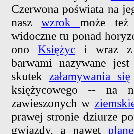
Czerwona poświata na jeg
nasz
wzrok
może też 
widoczne tu ponad horyzo
ono
Księżyc
i wraz z 
barwami nazywane jes
skutek
załamywania się
księżycowego -- na n
zawieszonych w
ziemski
prawej stronie dziurze 
gwiazdy, a nawet
plane