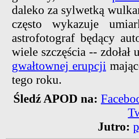
daleko za sylwetką wulk
często wykazuje umia
astrofotograf będący au
wiele szczęścia -- zdołał
gwałtownej erupcji
mające
tego roku.
Śledź APOD na:
Facebo
Tw
Jutro: