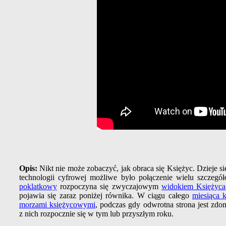
Opis:
Nikt nie może zobaczyć, jak obraca się Księżyc. Dzieje
technologii cyfrowej możliwe było połączenie wielu szcze
poklatkowy
rozpoczyna się zwyczajowym
widokiem Księżyca
pojawia się zaraz poniżej równika. W ciągu całego
miesiąca 
morzami księżycowymi
, podczas gdy odwrotna strona jest zd
z nich rozpocznie się w tym lub przyszłym roku.