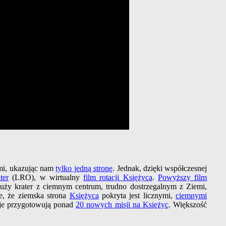
emi, ukazując nam
tylko jedną stronę
. Jednak, dzięki współczesnej
ter
(LRO), w wirtualny
film rotacji Księżyca
.
Powyższy film
duży krater z ciemnym centrum, trudno dostrzegalnym z Ziemi,
e, że ziemska strona
Księżyca
pokryta jest licznymi,
ciemnymi
raje przygotowują ponad
20 nowych misji na Księżyc
. Większość