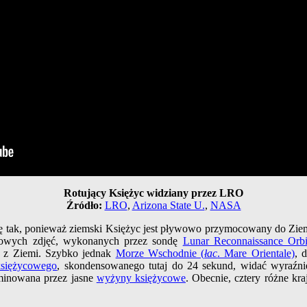
Rotujący Księżyc widziany przez LRO
Źródło:
LRO
,
Arizona State U.
,
NASA
 się tak, ponieważ ziemski Księżyc jest pływowo przymocowany do Zi
gółowych zdjęć, wykonanych przez sondę
Lunar Reconnaissance Orbi
z Ziemi. Szybko jednak
Morze Wschodnie (
łac
. Mare Orientale)
, 
księżycowego
, skondensowanego tutaj do 24 sekund, widać wyraźni
ominowana przez jasne
wyżyny księżycowe
. Obecnie, cztery różne k