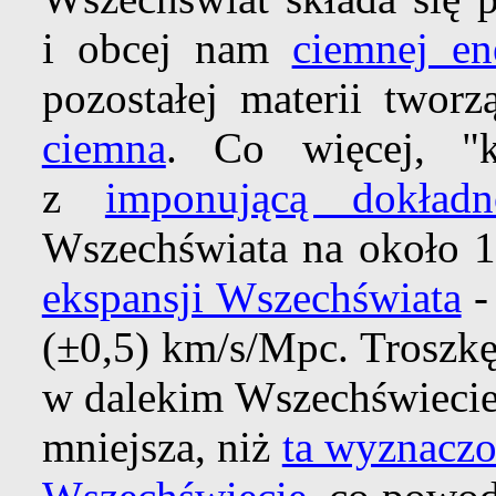
i obcej nam
ciemnej en
pozostałej materii twor
ciemna
. Co więcej, "
z
imponującą dokładn
Wszechświata na około 13
ekspansji Wszechświata
-
(±0,5) km/s/Mpc. Troszkę
w dalekim Wszechświeci
mniejsza, niż
ta wyznacz