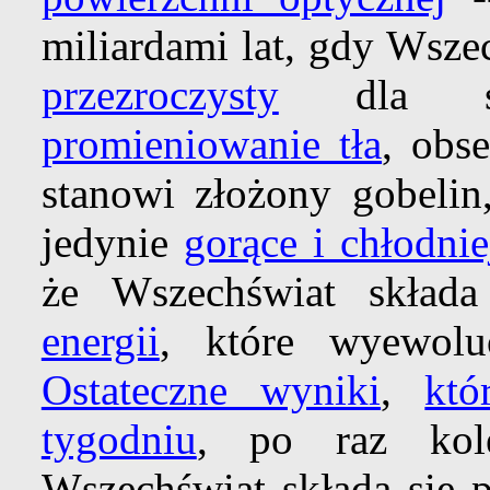
miliardami lat, gdy Wszec
przezroczysty
dla ś
promieniowanie tła
, obs
stanowi złożony gobelin
jedynie
gorące i chłodni
że Wszechświat skład
energii
, które wyewolu
Ostateczne wyniki
,
któ
tygodniu
, po raz kole
Wszechświat składa się p