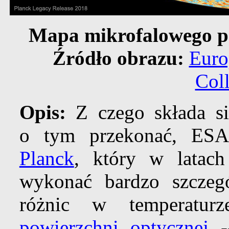
Mapa mikrofalowego pr
Źródło obrazu:
Euro
Col
Opis:
Z czego składa s
o tym przekonać, ES
Planck
, który w latac
wykonać bardzo szczeg
różnic w temperatu
powierzchni optycznej
--