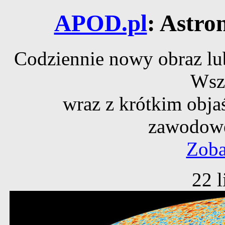
APOD.pl
: Astro
Codziennie nowy obraz lub
Wsz
wraz z krótkim obja
zawodowe
Zoba
22 