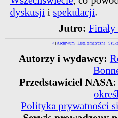
Wszechświecie
, co powo
dyskusji
i
spekulacji
.
Jutro:
Finały
<
|
Archiwum
|
Lista tematyczna
|
Szuka
Autorzy i wydawcy:
R
Bonne
Przedstawiciel NASA
:
okreś
Polityka prywatności 
Serwis prowadzony p