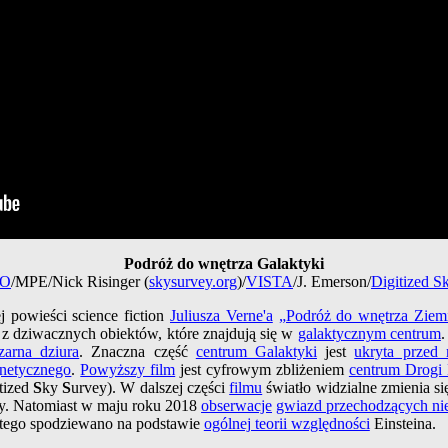
Podróż do wnętrza Galaktyki
SO
/MPE/Nick Risinger (
skysurvey.org
)/
VISTA
/J. Emerson/
Digitized S
 powieści science fiction
Juliusza Verne'a
„Podróż do wnętrza Ziem
 z dziwacznych obiektów, które znajdują się w
galaktycznym centrum
.
arna dziura
. Znaczna część
centrum Galaktyki
jest
ukryta przed
gnetycznego
.
Powyższy film
jest cyfrowym zbliżeniem
centrum Drogi
itized
S
ky
S
urvey). W dalszej części
filmu
światło widzialne zmienia si
ury. Natomiast w maju roku 2018
obserwacje
gwiazd przechodzących nie
ię tego spodziewano na podstawie
ogólnej teorii względności
Einsteina.