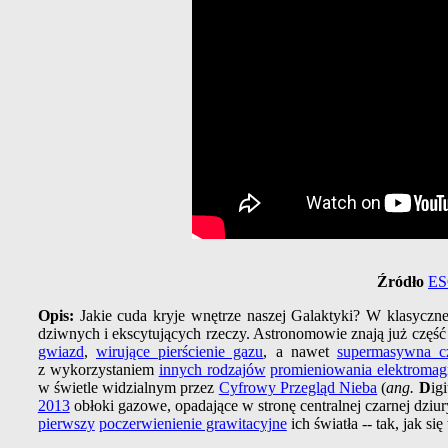
Źródło
E
Opis:
Jakie cuda kryje wnętrze naszej Galaktyki? W klasycznej
dziwnych i ekscytujących rzeczy. Astronomowie znają już część
gwiazd
,
wirujące pierścienie gazu
, a nawet
supermasywna cz
z wykorzystaniem
innych rodzajów
promieniowania elektroma
w świetle widzialnym przez
Cyfrowy Przegląd Nieba
(
ang.
D
ig
2013
obłoki gazowe, opadające w stronę centralnej czarnej dzi
pierwszy
poczerwienienie grawitacyjne
ich światła -- tak, jak s