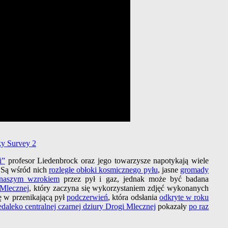
ky Survey 2
i”
profesor Liedenbrock oraz jego towarzysze napotykają wiele
 Są wśród nich
rozległe obłoki kosmicznego pyłu
, jasne
gromady
 naszym wzrokiem
przez pył i gaz, jednak może być badana
 Mlecznej
, który zaczyna się wykorzystaniem zdjęć wykonanych
ę w przenikającą pył
podczerwień
, która odsłania
odkryte w roku
daleko centralnej czarnej dziury Drogi Mlecznej
pokazały
po raz