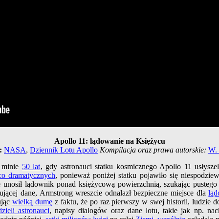
Apollo 11: lądowanie na Księżycu
:
NASA
,
Dziennik Lotu Apollo
Kompilacja oraz prawa autorskie:
W.
ę minie
50 lat
, gdy astronauci statku kosmicznego Apollo 11 usłysz
co dramatycznych
, ponieważ poniżej statku pojawiło się niespodzie
 unosił lądownik ponad księżycową powierzchnią, szukając pustego 
tującej dane, Armstrong wreszcie odnalazł bezpieczne miejsce dla
lą
ując
wielką dumę
z faktu, że po raz pierwszy w swej historii, ludzie d
zieli astronauci
, napisy dialogów oraz dane lotu, takie jak np. n