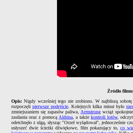
Źródło filmu
Opis:
Nigdy wcześniej tego nie zrobiono. W najbliszą sobot
rozpoczęli
pierwsze podejście
. Kolejnych kilka minut było
nie
zmniejszaniem się zapasów paliwa,
Armstrong
wciąż spokojnie
zasilania oraz z pomocą
Aldrina
, a także
kontroli lotów
, odczy
odetchnęło z ulgą, słysząc "Orzeł wylądował", jednocześnie cz
usłyszeć dwie ścieżki dźwiękowe, film pokazujący to,
co wid