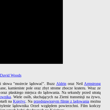
 David Woods
eli słowa "możecie lądować". Buzz
Aldrin
oraz Neil
Armstrong
wane, kamieniste pole oraz zbyt strome zbocze krateru. Wraz ze
oraz płaskiego miejsca do lądowania. Na sekundy przed utratą
downika
. Wiele osób, słuchających na Ziemi transmisji na żywo,
otarli na
Księżyc
. Na
przedstawionym filmie z lądowania
można
achylenie lądownika Orzeł względem powierzchni. Film kończy