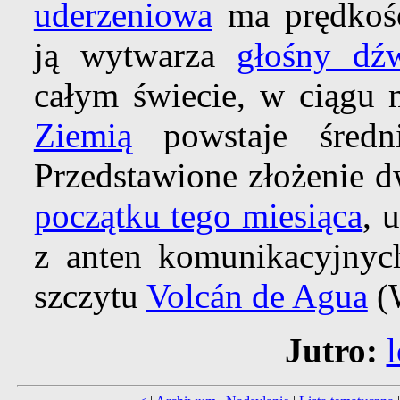
uderzeniowa
ma prędko
ją wytwarza
głośny dź
całym świecie, w ciągu 
Ziemią
powstaje śred
Przedstawione złożenie 
początku tego miesiąca
, 
z anten komunikacyjnych
szczytu
Volcán de Agua
(
Jutro: