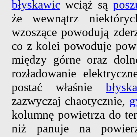
błyskawic
wciąż są
posz
że wewnątrz niektóry
wzoszące powodują zderz
co z kolei powoduje po
między górne oraz dol
rozładowanie elektrycz
postać właśnie
błysk
zazwyczaj chaotycznie,
g
kolumnę powietrza do tem
niż panuje na powie