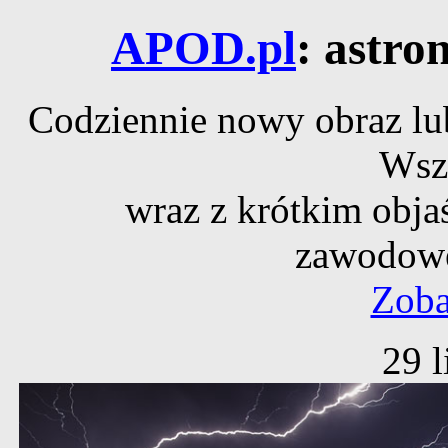
APOD.pl
: astro
Codziennie nowy obraz lub
Wsz
wraz z krótkim obja
zawodowe
Zoba
29 