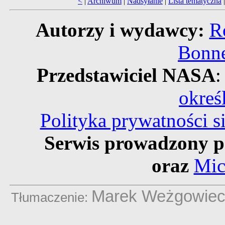
<
|
Archiwum
|
Nadsyłanie
|
Lista tematyczna
Autorzy i wydawcy:
R
Bonne
Przedstawiciel NASA
:
okreś
Polityka prywatności 
Serwis prowadzony p
oraz
Mic
Marek Weżgowie
Tłumaczenie: