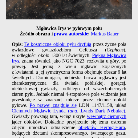
Mgławica Irys w pyłowym polu
Źródło obrazu i
prawa autorskie
:
Markus Bauer
Opis:
Te kosmiczne obłoki pyłu dryfują
przez żyzne pola
gwiazdowe gwiazdozbioru Cefeusza (
Cepheus
),
w odległości około 1300 lat świetlnych.
Piękna Mgławica
Irys
, znana również jako NGC 7023, rozkwita u góry, po
prawej. Jest jedną z wielu mgławic kojarzonych
z kwiatami, a jej symetryczna forma obejmuje obszar 6 lat
świetlnych. Dominująca, niebieska barwa mgławicy jest
charakterystyczna dla światła pobliskiej, gorącej,
niebieskawej gwiazdy, odbitego od wszechobecnych
ziaren pyłu. Jednak niemal 4-stopniowe pole widzenia jest
przesłonięte w znacznej mierze przez ciemne obłoki
pyłowe.
Po prawej znajduje się
LDN 1147/1158, układ
Ciemnych Mgławic Lynda (
ang
.
L
ynds
D
ark
N
ebulae)
.
Gwiazdy powstają tam, wciąż ukryte
wewnątrz ciemnych
jąder obłoków. Dokładne przyjrzenie się temu ostremu
zdjęciu umożliwi odnalezienie
obiektów Herbig-Haro
,
będących dżetami skompresowanego, świecącego gazu,