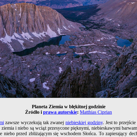
Planeta Ziemia w błękitnej godzinie
Źródło i
prawa autorskie
:
Matthias Ciprian
mi
zawsze wyczekują tak zwanej
niebieskiej godziny
. Jest to przejśc
le ziemia i niebo są wciąż przesycone pięknymi, niebieskawymi barwami 
e niebo przed zbliżającym się wschodem Słońca. To zapierający de