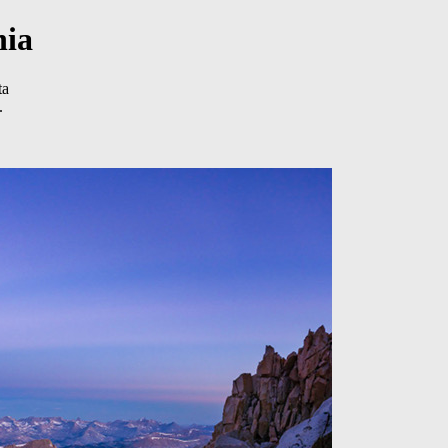
nia
ta
.