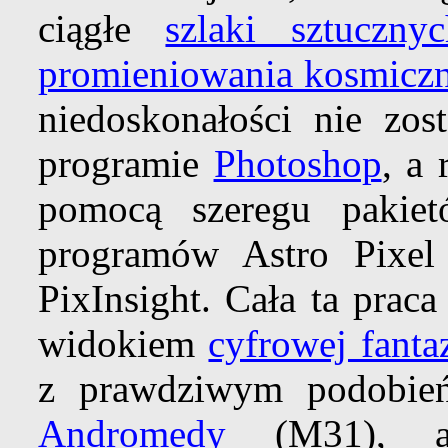
ciągłe
szlaki sztucznyc
promieniowania kosmicz
niedoskonałości nie zos
programie
Photoshop
, a 
pomocą szeregu pakie
programów Astro Pixel 
PixInsight. Cała ta prac
widokiem
cyfrowej fantaz
z prawdziwym podobi
Andromedy
(M31), al