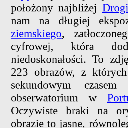
położony najbliżej
Drog
nam na długiej ekspoz
ziemskiego
, zatłoczon
cyfrowej, która d
niedoskonałości. To zdj
223 obrazów, z któryc
sekundowym czasem e
obserwatorium w
Port
Oczywiste braki na or
obrazie to jasne, równol