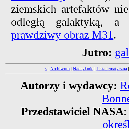
ziemskich artefaktów ni
odległą galaktyką, a
prawdziwy obraz M31
.
Jutro:
ga
<
|
Archiwum
|
Nadsyłanie
|
Lista tematyczna
Autorzy i wydawcy:
R
Bonne
Przedstawiciel NASA
:
okreś