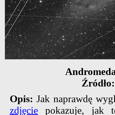
Andromeda
Źródło
Opis:
Jak naprawdę wyg
zdjęcie
pokazuje, jak t