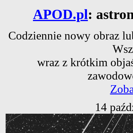
APOD.pl
: astro
Codziennie nowy obraz lub
Wsz
wraz z krótkim obja
zawodowe
Zoba
14 paźd