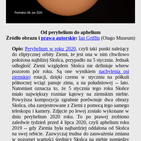
Od peryhelium do aphelium
Źródło obrazu i
prawa autorskie
:
Ian Griffin
(Otago Museum)
Opis:
Peryhelium w roku 2020
, czyli taki punkt należący
do eliptycznej orbity Ziemi, że jest ona w nim chwilowo
położona najbliżej Słońca, przypadło na 5 stycznia. Jednak
odległość Ziemi względem Słońca nie definiuje wbrew
pozorom pór roku. Są one wynikiem
nachylenia osi
ziemskiej
rotacji, dzięki czemu w styczniu na półkuli
północnej wciąż panuje zima, a na południowej -- lato.
Natomiast oznacza to, że 5 stycznia tego roku Słońce
miało największy rozmiar kątowy na ziemskim niebie.
Powyższa kompozycja zgrabnie porównuje dwa obrazy
Słońca, oba zarejestrowane z Ziemi z pomocą tego samego
teleskopu i kamery. Zdjęcie po lewej zostało wykonane w
dniu peryhelium 2020 roku. To po prawej zrobiono
zaledwie tydzień przed 4 lipca 2020, czyli aphelium roku
2019 -- gdy Ziemia była najbardziej oddalona od Słońca
na swej orbicie. Zazwyczaj trudna do zauważenia zmiana
w pozornej wartości średnicy Słońca na niebie pomiędzy