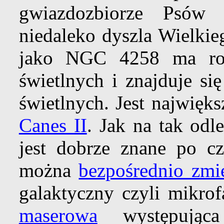
gwiazdozbiorze Psów
niedaleko dyszla Wielki
jako NGC 4258 ma roz
świetlnych i znajduje si
świetlnych. Jest najwięk
Canes II
. Jak na tak odl
jest dobrze znane po czę
można
bezpośrednio zmi
galaktyczny czyli mikro
maserowa
występująca