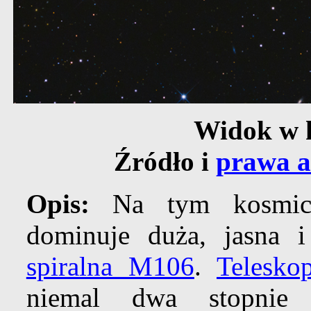
Widok w 
Źródło i
prawa a
Opis:
Na tym kosmicz
dominuje duża, jasna 
spiralna M106
.
Telesko
niemal dwa stopnie