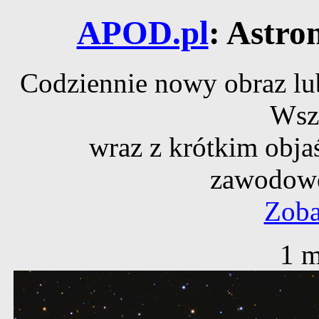
APOD.pl
: Astro
Codziennie nowy obraz lub
Wsz
wraz z krótkim obja
zawodowe
Zoba
1 m