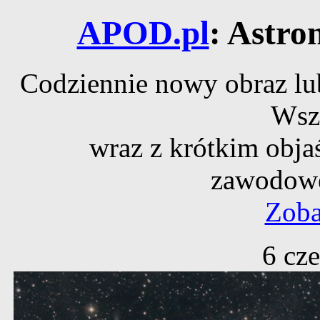
APOD.pl
: Astro
Codziennie nowy obraz lub
Wsz
wraz z krótkim obja
zawodowe
Zoba
6 cz