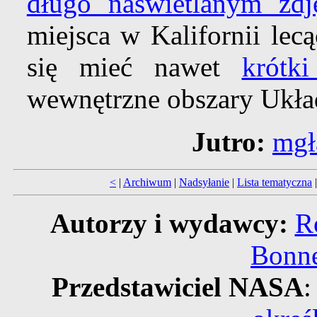
długo naświetlanym zdj
miejsca w Kalifornii lec
się mieć nawet
krótk
wewnętrzne obszary Ukła
Jutro:
mgł
<
|
Archiwum
|
Nadsyłanie
|
Lista tematyczna
Autorzy i wydawcy:
R
Bonne
Przedstawiciel NASA
: