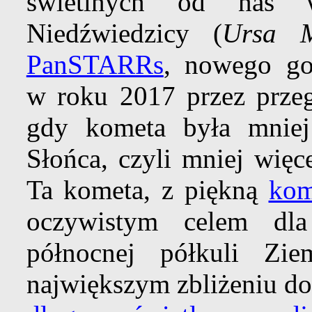
świetlnych od nas w
Niedźwiedzicy (
Ursa M
PanSTARRs
, nowego g
w roku 2017 przez prze
gdy kometa była mniej
Słońca, czyli mniej więc
Ta kometa, z piękną
kom
oczywistym celem dla
północnej półkuli Z
największym zbliżeniu do