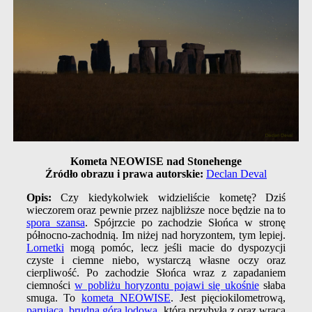
Kometa NEOWISE nad Stonehenge
Źródło obrazu i prawa autorskie:
Declan Deval
Opis:
Czy kiedykolwiek widzieliście kometę? Dziś
wieczorem oraz pewnie przez najbliższe noce będzie na to
spora szansa
. Spójrzcie po zachodzie Słońca w stronę
północno-zachodnią. Im niżej nad horyzontem, tym lepiej.
Lornetki
mogą pomóc, lecz jeśli macie do dyspozycji
czyste i ciemne niebo, wystarczą własne oczy oraz
cierpliwość. Po zachodzie Słońca wraz z zapadaniem
ciemności
w pobliżu horyzontu pojawi się ukośnie
słaba
smuga. To
kometa NEOWISE
. Jest pięciokilometrową,
parującą, brudną górą lodową
, która przybyła z oraz wraca