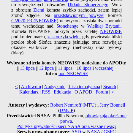
do zewnętrznych obszarów
Układu Słonecznego
. Wraz
z obrotem
Ziemi
kometa szybko zachodzi, zatem lepiej
zrobić zdjęcie. Na
przedstawionym powyżej
kometa
C/2020 F3 (NEOWISE)
uchwycona została dwa poranki
temu wschodząc nad
Stonehenge
w
Wielkiej Brytanii
.
Kometa NEOWISE, odkryta przez satelitę
NEOWISE
pod koniec marca,
zaskoczyła wielu
, gdy przetrwała bliski
przelot obok Słońca znacznie jaśniejąc oraz rozwijając
okazałe warkocze - jonowy (niebieski) oraz pyłowy
(biały).
Wybrane zdjęcia komety NEOWISE nadesłane do APODu:
||
13 lipca
||
12 lipca
||
11 lipca
||
10 lipca i wcześniej
||
Jutro:
noc NEOWISE
<
|
Archiwum
|
Nadsyłanie
|
Lista tematyczna
|
Search
|
Kalendarz
|
RSS
|
Edukacja
|
O APOD
|
Forum
|
>
Autorzy i wydawcy:
Robert Nemiroff
(
MTU
) i
Jerry Bonnell
(
UMCP
)
Przedstawiciel NASA
: Phillip Newman,
obowiązują określone
prawa
.
Polityka prywatności sieci NASA oraz ważne uwagi
Serwis prowadzony przez
:
ASD
w
NASA
/
GSFC