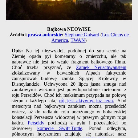
Bajkowa NEOWISE
Źródło i
prawa autorskie
:
Stephane Guisard
(
Los Cielos de
America
,
TWAN
)
Opis:
Na tej niezwykłej, podobnej do snu scenie na
Ziemię opada pył kometarny o zmierzchu, ale tak
naprawdę nie jest to wcale fragment bajkowego filmu.
Choć trzeba przyznać, że
Zamek Neuschwanstein
zlokalizowany w bawarskich Alpach faktycznie
zainspirował budowę zamku Śpiącej Królewny w
Disneylandzie. Uchwycona 20 lipca jasna smuga nad
zamkowymi wieżami jest prawdopodobnie meteorem z
roju Perseidów. Choć ich maksimum przypada na połowę
sierpnia każdego lata,
rój jest aktywny już teraz
. Ślad
meteorytu nad bajkowym zamkiem można prześledzić
wstecz, aż do radiantu roju położonego w bohaterskiej
konstelacji Perseusza widocznej w prawym górnym rogu
kadru.
Perseidy
pochodzą z pyłu i pozostałości po
okresowej
komecie Swift-Tuttle
. Ponad odległym,
północnym horyzontem znajduje się natomiast nasz