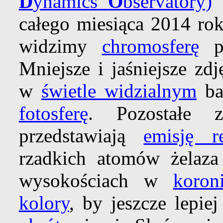
D
ynamics
O
bservatory)
u
całego miesiąca 2014 ro
widzimy
chromosferę
pr
Mniejsze i jaśniejsze zd
w
świetle widzialnym
ba
fotosferę
. Pozostałe 
przedstawiają
emisję r
rzadkich atomów żelaza
wysokościach w
koron
kolory
, by jeszcze lepie