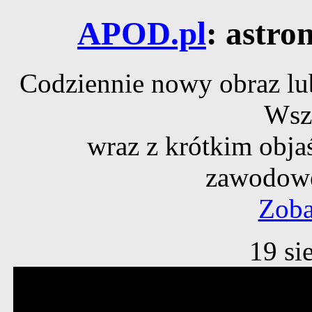
APOD.pl
: astro
Codziennie nowy obraz lub
Wsz
wraz z krótkim obja
zawodowe
Zoba
19 si