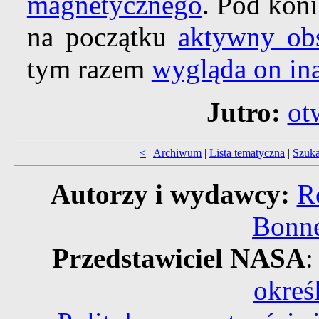
magnetycznego
. Pod koni
na początku
aktywny ob
tym razem
wygląda on in
Jutro:
ot
<
|
Archiwum
|
Lista tematyczna
|
Szuka
Autorzy i wydawcy:
R
Bonne
Przedstawiciel NASA
:
okreś