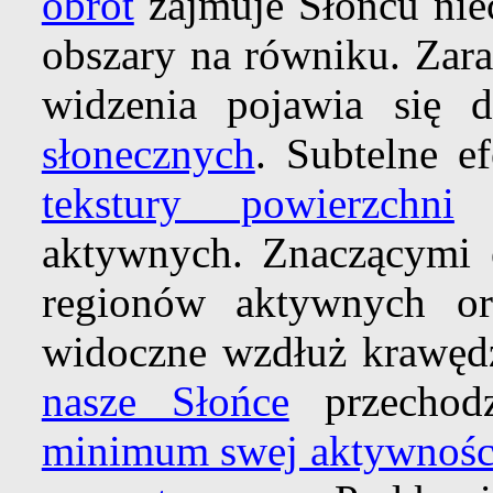
obrót
zajmuje Słońcu niec
obszary na równiku. Zara
widzenia pojawia się
słonecznych
. Subtelne e
tekstury powierzchni
o
aktywnych. Znaczącymi e
regionów aktywnych o
widoczne wzdłuż krawędz
nasze Słońce
przechodz
minimum swej aktywnośc