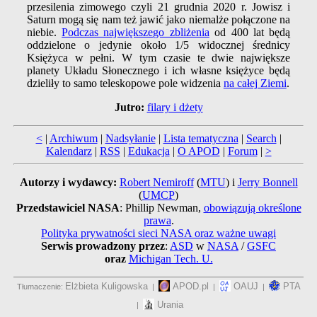
przesilenia zimowego czyli 21 grudnia 2020 r. Jowisz i
Saturn mogą się nam też jawić jako niemalże połączone na
niebie.
Podczas największego zbliżenia
od 400 lat będą
oddzielone o jedynie około 1/5 widocznej średnicy
Księżyca w pełni. W tym czasie te dwie największe
planety Układu Słonecznego i ich własne księżyce będą
dzieliły to samo teleskopowe pole widzenia
na całej Ziemi
.
Jutro:
filary i dżety
<
|
Archiwum
|
Nadsyłanie
|
Lista tematyczna
|
Search
|
Kalendarz
|
RSS
|
Edukacja
|
O APOD
|
Forum
|
>
Autorzy i wydawcy:
Robert Nemiroff
(
MTU
) i
Jerry Bonnell
(
UMCP
)
Przedstawiciel NASA
: Phillip Newman,
obowiązują określone
prawa
.
Polityka prywatności sieci NASA oraz ważne uwagi
Serwis prowadzony przez
:
ASD
w
NASA
/
GSFC
oraz
Michigan Tech. U.
Elżbieta Kuligowska
APOD.pl
OAUJ
PTA
Tłumaczenie:
|
|
|
Urania
|