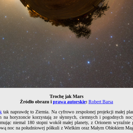
Trochę jak Mars
Źródło obrazu i
prawa autorskie
:
Robert Barsa
k
tak naprawdę to Ziemia. Na cyfrowo zespolonej projekcji małej pla
 na horyzoncie korzystają ze słynnych, ciemnych i pogodnych noc
jmując niemal 180 stopni wokół małej planety, z Orionem wyraźni
iową noc na południowej półkuli z Wielkim oraz Małym Obłokiem Magel