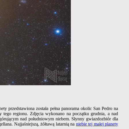
nety przedstawiona została pełna panorama okolic San Pedro na
y tego regionu. Zdjęcia wykonano na początku grudnia, a nad
e górującym nad południowym niebem. Słynny gwiazdozbiór dla
lana. Najjaśniejszą, żółtawą latarnią na
niebie tej małej planety