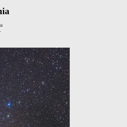
nia
ta
.