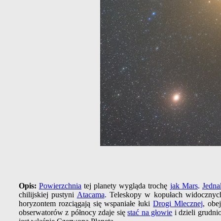
Opis:
Powierzchnia
tej planety wygląda trochę
jak Mars
.
Jedna
chilijskiej pustyni
Atacama
. Teleskopy w kopułach widocznych
horyzontem rozciągają się wspaniałe łuki
Drogi Mlecznej
, obe
obserwatorów z północy zdaje się
stać na głowie
i dzieli grudn