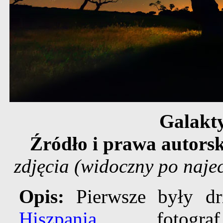
Galakt
Źródło i prawa autors
zdjęcia (widoczny po naj
Opis:
Pierwsze były d
Hiszpania
, fotogra