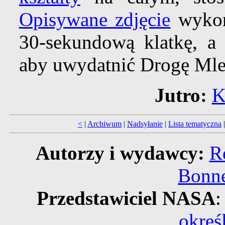
Opisywane zdjęcie
wykon
30-sekundową klatkę, a 
aby uwydatnić Drogę Mle
Jutro:
K
<
|
Archiwum
|
Nadsyłanie
|
Lista tematyczna
Autorzy i wydawcy:
R
Bonne
Przedstawiciel NASA
:
okreś