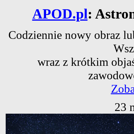
APOD.pl
: Astro
Codziennie nowy obraz lub
Wsz
wraz z krótkim obja
zawodowe
Zoba
23 