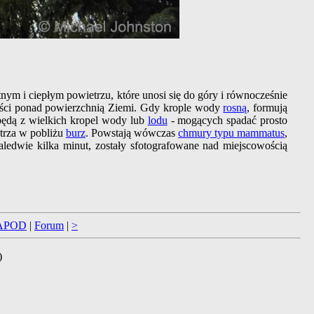
nym i ciepłym powietrzu, które unosi się do góry i równocześnie
kości ponad powierzchnią Ziemi. Gdy krople wody
rosną
, formują
będą z wielkich kropel wody lub
lodu
- mogących spadać prosto
rza w pobliżu
burz
. Powstają wówczas
chmury typu mammatus
,
 zaledwie kilka minut, zostały sfotografowane nad miejscowością
APOD
|
Forum
|
>
)
.