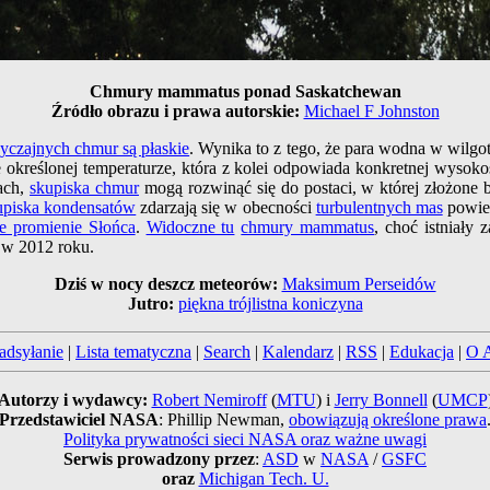
Chmury mammatus ponad Saskatchewan
Źródło obrazu i prawa autorskie:
Michael F Johnston
yczajnych chmur są płaskie
. Wynika to z tego, że para wodna w wilgot
e określonej temperaturze, która z kolei odpowiada konkretnej wyso
ach,
skupiska chmur
mogą rozwinąć się do postaci, w której złożone 
upiska kondensatów
zdarzają się w obecności
turbulentnych mas
powiet
je promienie Słońca
.
Widoczne tu
chmury mammatus
, choć istniały
y w 2012 roku.
Dziś w nocy deszcz meteorów:
Maksimum Perseidów
Jutro:
piękna trójlistna koniczyna
adsyłanie
|
Lista tematyczna
|
Search
|
Kalendarz
|
RSS
|
Edukacja
|
O 
Autorzy i wydawcy:
Robert Nemiroff
(
MTU
) i
Jerry Bonnell
(
UMCP
Przedstawiciel NASA
: Phillip Newman,
obowiązują określone prawa
Polityka prywatności sieci NASA oraz ważne uwagi
Serwis prowadzony przez
:
ASD
w
NASA
/
GSFC
oraz
Michigan Tech. U.