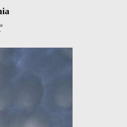
nia
ta
.