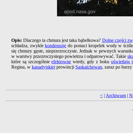
Opis:
Dlaczego ta chmura jest taka bąbelkowa?
Dolne części zw
schładza, zwykle
kondensuje
do postaci kropelek wody w ściśl
się chmury gęste, nieprzezroczyste. Jednak w pewnych warunk
w warstwy przezroczystego powietrza i odparowywać. Takie
sk
które są szczególnie
efektowne
wtedy, gdy z boku
oświetlają 
Regina, w
kanadyjskiej
prowincji
Saskatchewan
, zaraz po burz
<
|
Archiwum
|
N