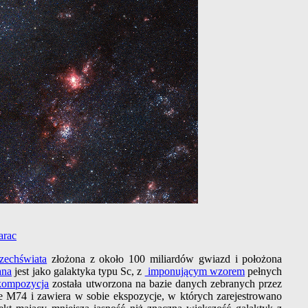
arac
echświata
złożona z około 100 miliardów gwiazd i położona
ana
jest jako galaktyka typu Sc, z
imponującym wzorem
pełnych
kompozycja
została utworzona na bazie danych zebranych przez
e M74 i zawiera w sobie ekspozycje, w których zarejestrowano