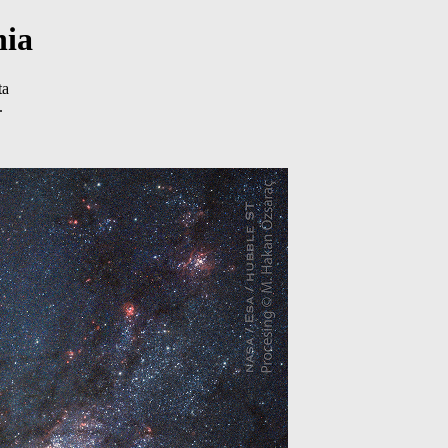
nia
ta
.