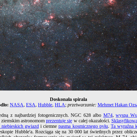
Doskonała spirala
dło:
NASA
,
ESA
,
Hubble
,
HLA
;
przetwarzanie:
Mehmet Hakan Ozs
jedną z najbardziej fotogenicznych. NGC 628 albo
M74
,
wyspa Wsz
, ziemskim astronomom
prezentuje się
w całej okazałości.
Sklasyfikow
 niebieskich gwiazd
i ciemne
pasma kosmicznego pyłu
.
Ta wyraźna 
opie Hubble'a. Rozciąga się na 30 000 lat świetlnych przez oblicz