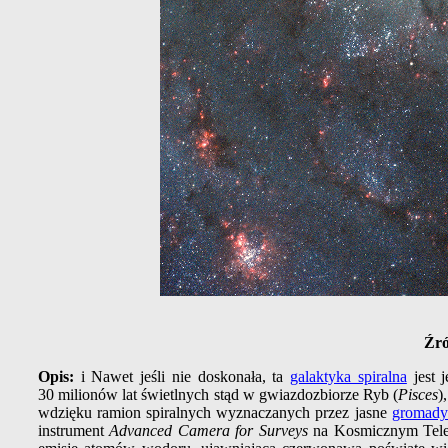
Źró
Opis:
i Nawet jeśli nie doskonała, ta
galaktyka spiralna
jest 
30 milionów lat świetlnych stąd w gwiazdozbiorze Ryb (
Pisces
)
wdzięku ramion spiralnych wyznaczanych przez jasne
gromady
instrument
Advanced Camera for Surveys
na Kosmicznym Telesk