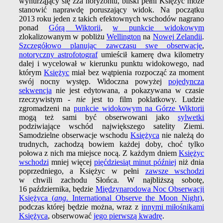
wynurząjący się zza horyzontu, bliski pełni Księżyc może
stanowić naprawdę poruszający widok. Na początku
2013 roku jeden z takich efektownych wschodów nagrano
ponad
Górą Wiktorii
,
w punkcie widokowym
zlokalizowanym w pobliżu
Wellington
na
Nowej Zelandii
.
Szczegółowo planując zawczasu swe obserwacje
,
notoryczny astrofotograf
umieścił kamerę dwa kilometry
dalej i wycelował w kierunku punktu widokowego, nad
którym
Księżyc
miał bez wątpienia rozpocząć za moment
swój nocny występ. Widoczna powyżej
pojedyncza
sekwencja
nie jest edytowana, a pokazywana w czasie
rzeczywistym -
nie
jest to film poklatkowy. Ludzie
zgromadzeni na
punkcie widokowym na Górze Wiktorii
mogą też sami być obserwowani jako
sylwetki
podziwiające wschód największego satelity Ziemi.
Samodzielne obserwacje wschodu
Księżyca
nie należą do
trudnych, zachodzą bowiem każdej doby, choć tylko
połowa z nich ma miejsce nocą. Z każdym dniem
Księżyc
wschodzi
mniej więcej
pięćdziesiąt minut później
niż dnia
poprzedniego, a Księżyc w pełni
zawsze wschodzi
w chwili zachodu Słońca. W najbliższą sobotę,
16 października, będzie
Międzynarodowa Noc Obserwacji
Księżyca (
ang
. International Observe the Moon Night)
,
podczas której będzie można, wraz z
innymi miłośnikami
Księżyca
, obserwować
jego pierwszą kwadrę
.