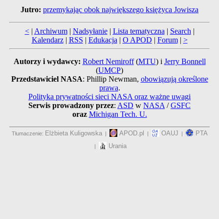
Jutro:
przemykając obok największego księżyca Jowisza
<
|
Archiwum
|
Nadsyłanie
|
Lista tematyczna
|
Search
|
Kalendarz
|
RSS
|
Edukacja
|
O APOD
|
Forum
|
>
Autorzy i wydawcy:
Robert Nemiroff
(
MTU
) i
Jerry Bonnell
(
UMCP
)
Przedstawiciel NASA
: Phillip Newman,
obowiązują określone
prawa
.
Polityka prywatności sieci NASA oraz ważne uwagi
Serwis prowadzony przez
:
ASD
w
NASA
/
GSFC
oraz
Michigan Tech. U.
Elżbieta Kuligowska
APOD.pl
OAUJ
PTA
Tłumaczenie:
|
|
|
Urania
|