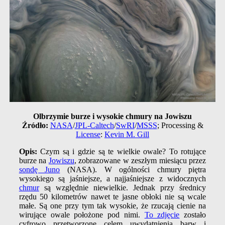
Olbrzymie burze i wysokie chmury na Jowiszu
Źródło:
NASA
/
JPL-Caltech
/
SwRI
/
MSSS
; Processing &
License
:
Kevin M. Gill
Opis:
Czym są i gdzie są te wielkie owale? To rotujące
burze na
Jowiszu
, zobrazowane w zeszłym miesiącu przez
sondę Juno
(NASA). W ogólności chmury piętra
wysokiego są jaśniejsze, a najjaśniejsze z widocznych
chmur
są względnie niewielkie. Jednak przy średnicy
rzędu 50 kilometrów nawet te jasne obłoki nie są wcale
małe. Są one przy tym tak wysokie, że rzucają cienie na
wirujące owale położone pod nimi.
To zdjęcie
zostało
cyfrowo przetworzone celem uwydatnienia barw i