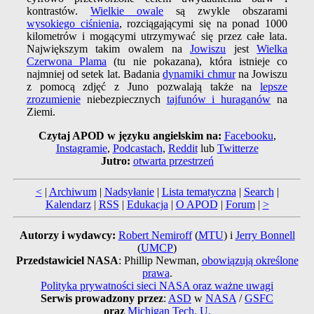
kontrastów.
Wielkie owale
są zwykle obszarami
wysokiego ciśnienia
, rozciągającymi się na ponad 1000
kilometrów i mogącymi utrzymywać się przez całe lata.
Największym takim owalem na
Jowiszu
jest
Wielka
Czerwona Plama
(tu nie pokazana), która istnieje co
najmniej od setek lat. Badania
dynamiki chmur
na Jowiszu
z pomocą zdjęć z Juno pozwalają także na
lepsze
zrozumienie
niebezpiecznych
tajfunów i huraganów
na
Ziemi.
Czytaj APOD w języku angielskim na:
Facebooku
,
Instagramie
,
Podcastach
,
Reddit
lub
Twitterze
Jutro:
otwarta przestrzeń
<
|
Archiwum
|
Nadsyłanie
|
Lista tematyczna
|
Search
|
Kalendarz
|
RSS
|
Edukacja
|
O APOD
|
Forum
|
>
Autorzy i wydawcy:
Robert Nemiroff
(
MTU
) i
Jerry Bonnell
(
UMCP
)
Przedstawiciel NASA
: Phillip Newman,
obowiązują określone
prawa
.
Polityka prywatności sieci NASA oraz ważne uwagi
Serwis prowadzony przez
:
ASD
w
NASA
/
GSFC
oraz
Michigan Tech. U.