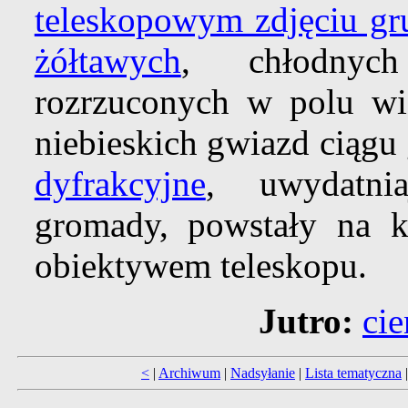
teleskopowym zdjęciu g
żółtawych
, chłodny
rozrzuconych w polu wid
niebieskich gwiazd ciąg
dyfrakcyjne
, uwydatnia
gromady, powstały na k
obiektywem teleskopu.
Jutro:
cie
<
|
Archiwum
|
Nadsyłanie
|
Lista tematyczna