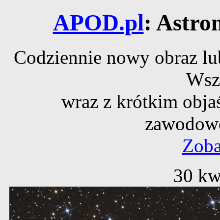
APOD.pl
: Astro
Codziennie nowy obraz lub
Wsz
wraz z krótkim obja
zawodowe
Zoba
30 kw