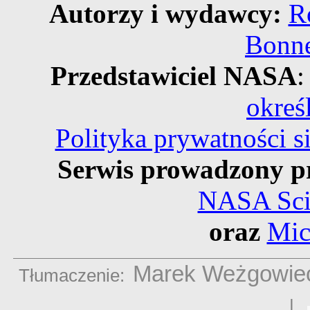
Autorzy i wydawcy:
R
Bonne
Przedstawiciel NASA
:
okreś
Polityka prywatności 
Serwis prowadzony p
NASA Scie
oraz
Mic
Marek Weżgowie
Tłumaczenie:
|