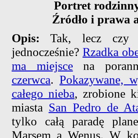
Portret rodzinn
Źródło i prawa 
Opis:
Tak, lecz czy wi
jednocześnie?
Rzadka obe
ma miejsce
na porann
czerwca
.
Pokazywane, w
całego nieba
, zrobione 
miasta
San Pedro de At
tylko całą paradę plan
Marsem a Wenus. W kole