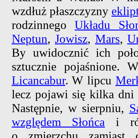
wzdłuż płaszczyzny
eklip
rodzinnego
Układu Sło
Neptun
,
Jowisz
,
Mars
,
U
By uwidocznić ich poło
sztucznie pojaśnione.
Licancabur
. W lipcu
Mer
lecz pojawi się kilka dn
Następnie, w sierpniu,
S
względem Słońca
i rów
o zmierzchu zamiast 