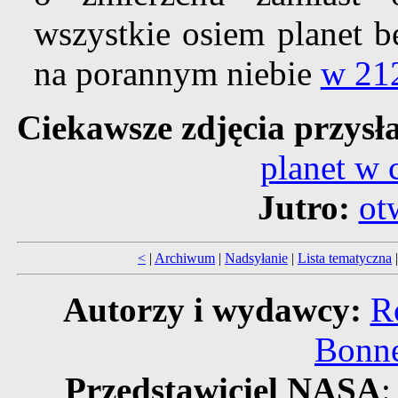
wszystkie osiem planet 
na porannym niebie
w 212
Ciekawsze zdjęcia przys
planet w 
Jutro:
ot
<
|
Archiwum
|
Nadsyłanie
|
Lista tematyczna
Autorzy i wydawcy:
R
Bonne
Przedstawiciel NASA
: