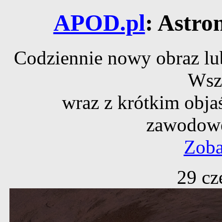
APOD.pl
: Astro
Codziennie nowy obraz lub
Wsz
wraz z krótkim obja
zawodowe
Zoba
29 cz