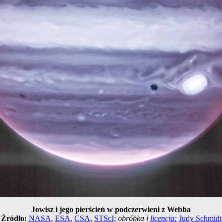
Jowisz i jego pierścień w podczerwieni z Webba
Źródło:
NASA
,
ESA
,
CSA
,
STScI
;
obróbka i
licencja:
Judy Schmidt