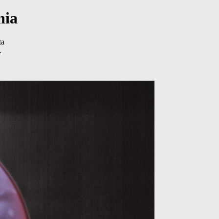
nia
ta
.