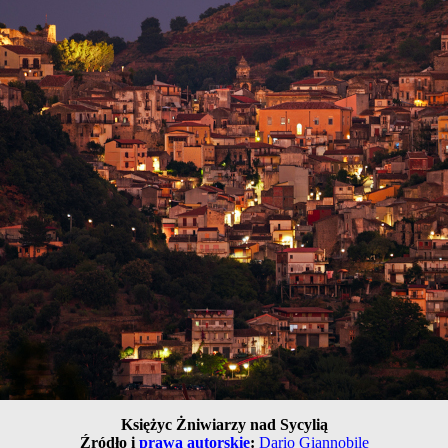
Księżyc Żniwiarzy nad Sycylią
Źródło i
prawa autorskie
:
Dario Giannobile