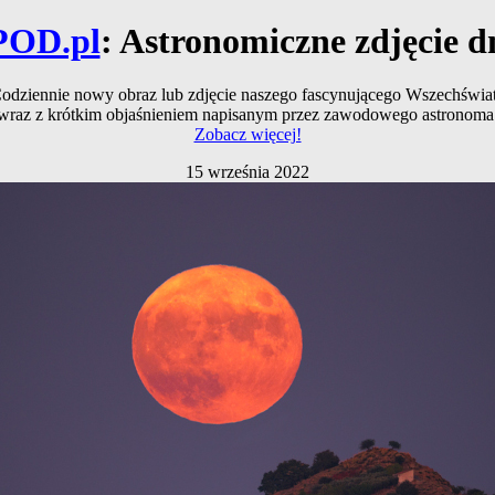
POD.pl
: Astronomiczne zdjęcie d
odziennie nowy obraz lub zdjęcie naszego fascynującego Wszechświa
wraz z krótkim objaśnieniem napisanym przez zawodowego astronoma
Zobacz więcej!
15 września 2022