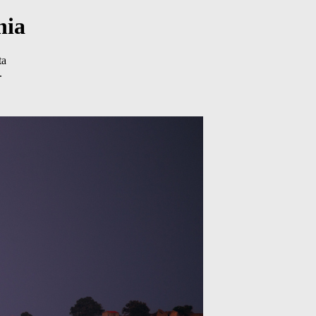
nia
ta
.