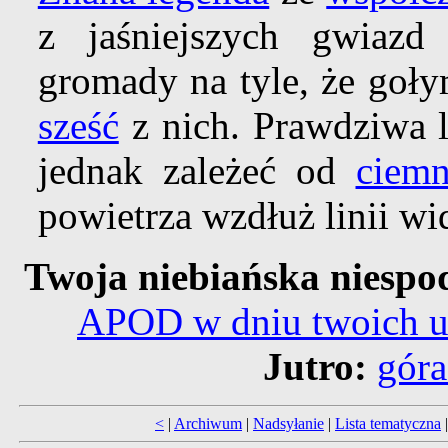
z jaśniejszych gwiazd
gromady na tyle, że goły
sześć
z nich. Prawdziwa 
jednak zależeć od
ciemn
powietrza wzdłuż linii wi
Twoja niebiańska niespo
APOD w dniu twoich u
Jutro:
góra
<
|
Archiwum
|
Nadsyłanie
|
Lista tematyczna