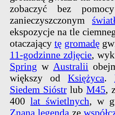
zobaczyć bez pomocy
zanieczyszczonym
świa
ekspozycje na tle ciemne
otaczający
tę
gromadę
gwi
11-godzinne zdjęcie
, wy
Spring
w
Australii
obejm
większy od
Księżyca
.
Siedem Sióstr
lub
M45
, 
400
lat świetlnych
, w g
Znana legenda
ze
współcz