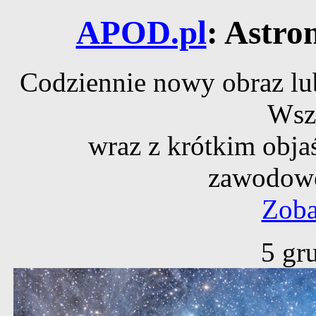
APOD.pl
: Astro
Codziennie nowy obraz lub
Wsz
wraz z krótkim obja
zawodowe
Zoba
5 gr