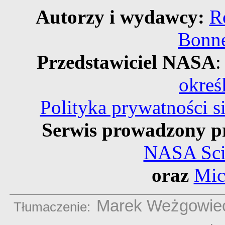
Autorzy i wydawcy:
R
Bonne
Przedstawiciel NASA
:
okreś
Polityka prywatności 
Serwis prowadzony p
NASA Scie
oraz
Mic
Marek Weżgowie
Tłumaczenie: