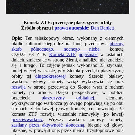
Kometa ZTF: przecięcie płaszczyzny orbity
Źródło obrazu i
prawa autorskie
:
Dan Bartlett
Opis:
Ten teleskopowy obraz, wykonany z ciemnych
okolic kalifornijskiego Jeziora June, przedstawia
obecny
skarb
północnego, nocnego nieba
, kometę
C/2022 E3 ZTF.
Kometa ZTF
pojaśniała
w ostatnich
dniach, zmierzając w stronę Ziemi, a najbliżej niej znajdzie
się 1 lutego. To zdjęcie jednak wykonano 23 stycznia,
mniej więcej w czasie, gdy Ziemia przecięła płaszczyznę
orbity tej
długookresowej
komety. Szeroki, białawy
warkocz pyłowy komety wciąż wykrzywia się oraz
rozwija
w stronę przeciwną do Słońca wraz z ruchem
komety po orbicie. Dzięki perspektywie, w pobliżu
przecięcia
płaszczyzny orbitalnej
, elementy
wykrzywionego warkocza pyłowego pojawiają się po obu
stronach zielonkawej głowy komety, co powoduje, że
kometa ZTF rozwija wizualnie niezwykły (po lewej)
przeciwwarkocz
. Węższy warkocz jonowy komety,
zasilany przez aktywność słoneczną
, biegnie od głowy
ukośnie, w prawą stronę, przez niemal trzystopniowe pola