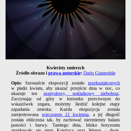
Kwiecisty zmierzch
Źródło obrazu i
prawa autorskie
:
Dario Giannobile
Opis:
Szesnaście ekspozycji zostało
przekształconych
w płatki kwiatu, aby ukazać przejście dnia w noc, co
ukazuje ten
pomysłowy, poklatkowy niebobraz
.
Zaczynając od góry w kierunku przeciwnym do
wskazówek zegara, możemy śledzić kolejne etapy
zapadania zmroku. Każda ekspozycja została
zarejestrowana
wieczorem 22 kwietnia
, a jej długość
została obliczona tak, by zachować niezmienny balans
jasności i barwy. Tamtego dnia, blisko horyzontu
znajdowały się sierp Księżyca oraz Wenus - dwie,