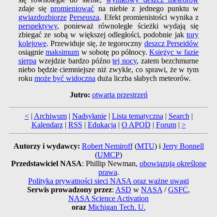
zdaje się
promieniować
na niebie z jednego punktu w
gwiazdozbiorze
Perseusza
. Efekt promienistości wynika z
perspektywy
, ponieważ równoległe ścieżki wydają się
zbiegać ze sobą w większej odległości, podobnie jak
tory
kolejowe
. Przewiduje się, że tegoroczny
deszcz Perseidów
osiągnie
maksimum
w sobotę po północy.
Księżyc w fazie
sierpa
wzejdzie bardzo późno
tej nocy
, zatem bezchmurne
niebo będzie ciemniejsze niż zwykle, co sprawi, że w tym
roku
może być widoczna
duża liczba słabych meteorów.
Jutro:
otwarta przestrzeń
<
|
Archiwum
|
Nadsyłanie
|
Lista tematyczna
|
Search
|
Kalendarz
|
RSS
|
Edukacja
|
O APOD
|
Forum
|
>
Autorzy i wydawcy:
Robert Nemiroff
(
MTU
) i
Jerry Bonnell
(
UMCP
)
Przedstawiciel NASA
: Phillip Newman,
obowiązują określone
prawa
.
Polityka prywatności sieci NASA oraz ważne uwagi
Serwis prowadzony przez
:
ASD
w
NASA
/
GSFC
,
NASA Science Activation
oraz
Michigan Tech. U.