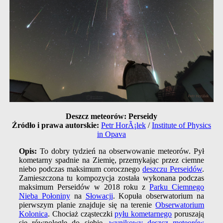
Deszcz meteorów: Perseidy
Źródło i prawa autorskie:
Petr HorÃ¡lek
/
Institute of Physics
in Opava
Opis:
To dobry tydzień na obserwowanie meteorów. Pył
kometarny spadnie na Ziemię, przemykając przez ciemne
niebo podczas maksimum corocznego
deszczu Perseidów
.
Zamieszczona tu kompozycja została wykonana podczas
maksimum Perseidów w 2018 roku z
Parku Ciemnego
Nieba Połoniny
na
Słowacji
. Kopuła obserwatorium na
pierwszym planie znajduje się na terenie
Obserwatorium
Kolonica
. Chociaż cząsteczki
pyłu kometarnego
poruszają
się równolegle do siebie,
wynikowy deszcz meteorów