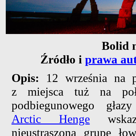
Bolid 
Źródło i
prawa aut
Opis:
12 września na po
z miejsca tuż na po
podbiegunowego głazy
Arctic Henge
wskazy
nieustraszoną grupę ło