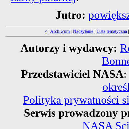
Jutro:
powięks
<
|
Archiwum
|
Nadsyłanie
|
Lista tematyczna
Autorzy i wydawcy:
R
Bonne
Przedstawiciel NASA
:
okreś
Polityka prywatności 
Serwis prowadzony p
NASA Scie