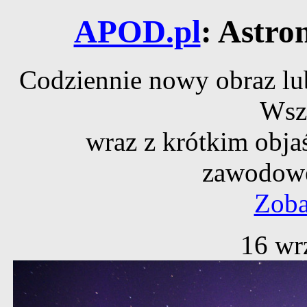
APOD.pl
: Astro
Codziennie nowy obraz lub
Wsz
wraz z krótkim obja
zawodowe
Zoba
16 wr