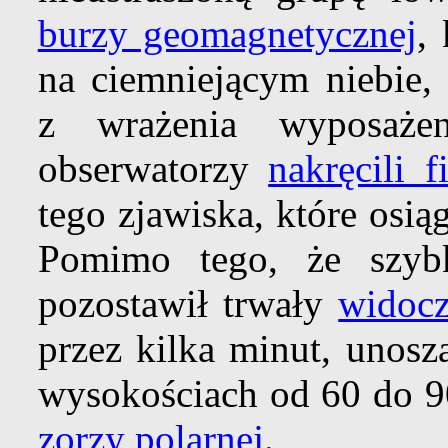
burzy geomagnetycznej
,
na ciemniejącym niebie
z wrażenia wyposażen
obserwatorzy
nakręcili 
tego zjawiska, które osią
Pomimo tego, że szyb
pozostawił trwały
widocz
przez kilka minut, unosz
wysokościach od 60 do 9
zorzy polarnej
.