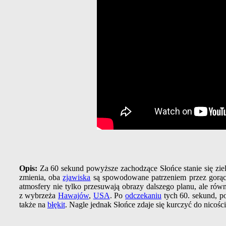
Opis:
Za 60 sekund powyższe zachodzące Słońce stanie się zie
zmienia, oba
zjawiska
są spowodowane patrzeniem przez gorą
atmosfery nie tylko przesuwają obrazy dalszego planu, ale równ
z wybrzeża
Hawaj
ów
,
USA
. Po
odczekaniu
tych 60. sekund, po
także na
błękit
. Nagle jednak Słońce zdaje się kurczyć do nicości