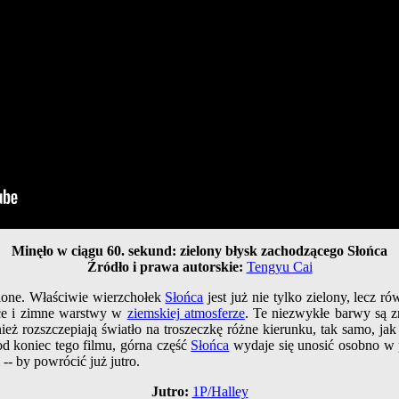
Minęło w ciągu 60. sekund: zielony błysk zachodzącego Słońca
Źródło i prawa autorskie:
Tengyu Cai
lone. Właściwie wierzchołek
Słońca
jest już nie tylko zielony, lecz 
ce i zimne warstwy w
ziemskiej atmosferze
. Te niezwykłe barwy są 
ież rozszczepiają światło na troszeczkę różne kierunku, tak samo, ja
d koniec tego filmu, górna część
Słońca
wydaje się unosić osobno w p
 -- by powrócić już jutro.
Jutro:
1P/Halley