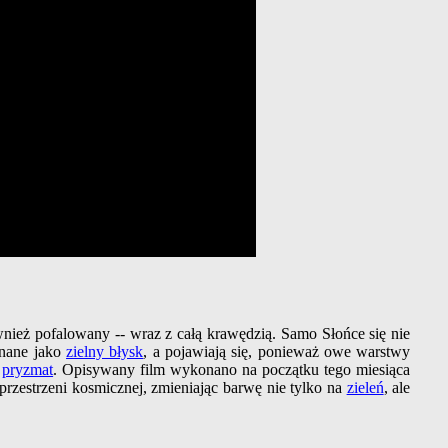
również pofalowany -- wraz z całą krawędzią. Samo Słońce się nie
znane jako
zielny błysk
, a pojawiają się, ponieważ owe warstwy
k
pryzmat
. Opisywany film wykonano na początku tego miesiąca
rzestrzeni kosmicznej, zmieniając barwę nie tylko na
zieleń
, ale