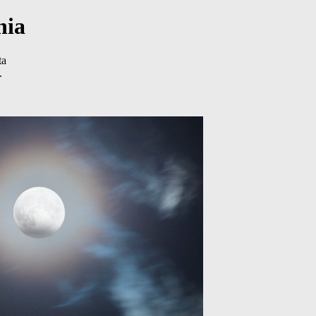
nia
ta
.