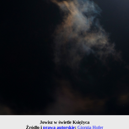
Jowisz w świetle Księżyca
Źródło i
prawa autorskie
:
Giorgia Hofer