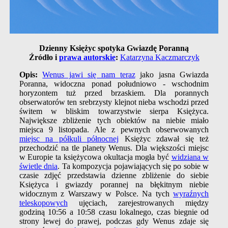
Dzienny Księżyc spotyka Gwiazdę Poranną
Źródło i
prawa autorskie
:
Katarzyna Kaczmarczyk
Opis:
Wenus jawi się nam teraz
jako jasna Gwiazda
Poranna, widoczna ponad południowo - wschodnim
horyzontem tuż przed brzaskiem. Dla porannych
obserwatorów ten srebrzysty klejnot nieba wschodzi przed
świtem w bliskim towarzystwie sierpa Księżyca.
Największe zbliżenie tych obiektów na niebie miało
miejsca 9 listopada. Ale z pewnych obserwowanych
miejsc na półkuli północnej
Księżyc zdawał się też
przechodzić na tle planety Wenus. Dla większości miejsc
w Europie ta księżycowa okultacja mogła być
widziana w
świetle dnia
. Ta kompozycja pojawiających się po sobie w
czasie zdjęć przedstawia dzienne zbliżenie do siebie
Księżyca i gwiazdy porannej na błękitnym niebie
widocznym z Warszawy w Polsce. Na tych
wyraźnych
teleskopowych
ujęciach, zarejestrowanych między
godziną 10:56 a 10:58 czasu lokalnego, czas biegnie od
strony lewej do prawej, podczas gdy Wenus zdaje się