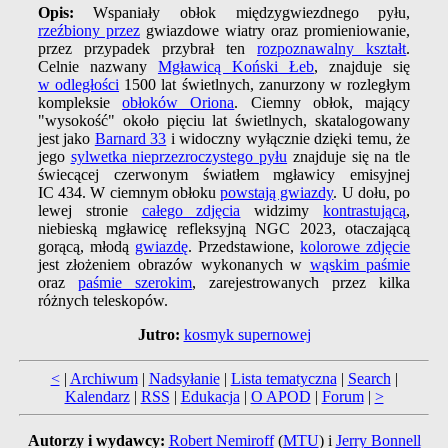
Opis:
Wspaniały obłok międzygwiezdnego pyłu,
rzeźbiony przez
gwiazdowe wiatry oraz promieniowanie,
przez przypadek przybrał ten
rozpoznawalny kształt
.
Celnie nazwany
Mgławicą Koński Łeb
, znajduje się
w odległości
1500 lat świetlnych, zanurzony w rozległym
kompleksie
obłoków Oriona
. Ciemny obłok, mający
"wysokość" około pięciu lat świetlnych, skatalogowany
jest jako
Barnard 33
i widoczny wyłącznie dzięki temu, że
jego
sylwetka nieprzezroczystego pyłu
znajduje się na tle
świecącej czerwonym światłem mgławicy emisyjnej
IC 434. W ciemnym obłoku
powstają gwiazdy
. U dołu, po
lewej stronie
całego zdjęcia
widzimy
kontrastującą
,
niebieską mgławicę refleksyjną NGC 2023, otaczającą
gorącą, młodą
gwiazdę
. Przedstawione,
kolorowe zdjęcie
jest złożeniem obrazów wykonanych w
wąskim paśmie
oraz
paśmie szerokim
, zarejestrowanych przez kilka
różnych teleskopów.
Jutro:
kosmyk supernowej
<
|
Archiwum
|
Nadsyłanie
|
Lista tematyczna
|
Search
|
Kalendarz
|
RSS
|
Edukacja
|
O APOD
|
Forum
|
>
Autorzy i wydawcy:
Robert Nemiroff
(
MTU
) i
Jerry Bonnell