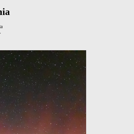
nia
ta
.