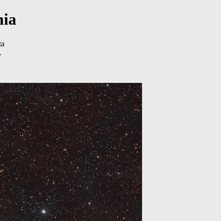
nia
ta
.