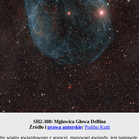
SH2-308: Mgławica Głowa Delfina
Źródło i
prawa autorskie
:
Prabhu Kutti
hy wiatru gwiazdowego z gorącej, masywnej gwiazdy, jest naprawdę