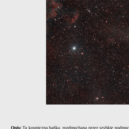
Opis:
Ta kosmiczna bańka, rozdmuchana przez szybkie podmuc