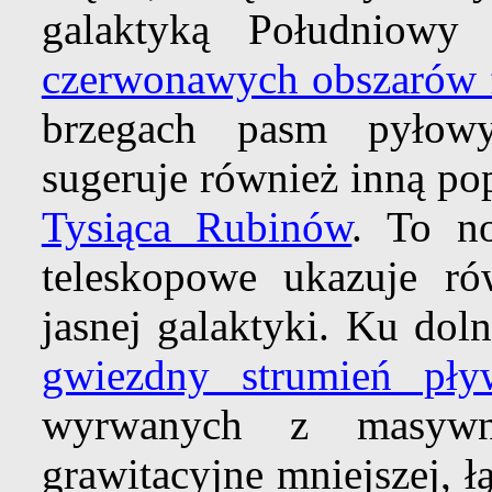
galaktyką Południowy 
czerwonawych obszarów 
brzegach pasm pyłow
sugeruje również inną p
Tysiąca Rubinów
. To n
teleskopowe ukazuje rów
jasnej galaktyki. Ku dol
gwiezdny strumień pł
wyrwanych z masywn
grawitacyjne mniejszej, łą