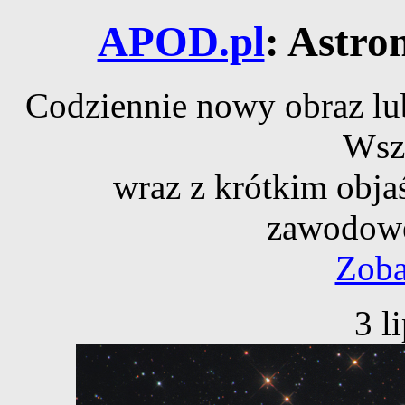
APOD.pl
: Astro
Codziennie nowy obraz lub
Wsz
wraz z krótkim obja
zawodowe
Zoba
3 l