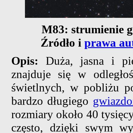
M83: strumienie g
Źródło i
prawa au
Opis:
Duża, jasna i p
znajduje się w odległo
świetlnych, w pobliżu 
bardzo długiego
gwiazdo
rozmiary około 40 tysięc
często, dzięki swym w