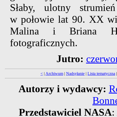
Słaby, ulotny strumi
w połowie lat 90. XX w
Malina i Briana H
fotograficznych.
Jutro:
czerwon
<
|
Archiwum
|
Nadsyłanie
|
Lista tematyczna
Autorzy i wydawcy:
R
Bonne
Przedstawiciel NASA
: