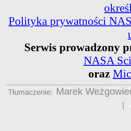
okreś
Polityka prywatności NA
Serwis prowadzony p
NASA Scie
oraz
Mic
Marek Weżgowie
Tłumaczenie:
|